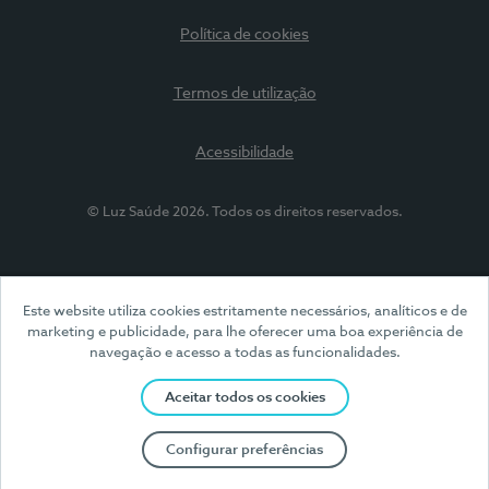
Política de cookies
Termos de utilização
Acessibilidade
© Luz Saúde 2026. Todos os direitos reservados.
Este website utiliza cookies estritamente necessários, analíticos e de
marketing e publicidade, para lhe oferecer uma boa experiência de
navegação e acesso a todas as funcionalidades.
Aceitar todos os cookies
Configurar preferências