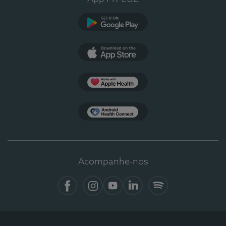
Google Play
App Store
Apple Health
Health Connect
Acompanhe-nos
Facebook
Instagram
YouTube
LinkedIn
Spotify