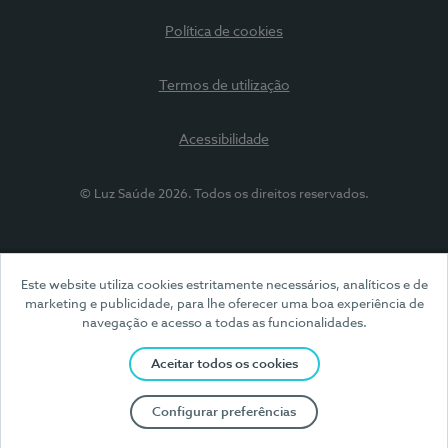
Política de cookies
Termos de utilização
Acessibilidade
© Luz Saúde 2026. Todos os direitos reservados.
Este website utiliza cookies estritamente necessários, analíticos e de
marketing e publicidade, para lhe oferecer uma boa experiência de
navegação e acesso a todas as funcionalidades.
Aceitar todos os cookies
Configurar preferências