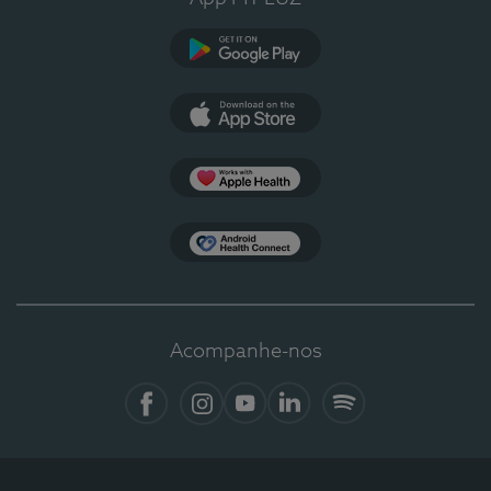
Google Play
App Store
Apple Health
Health Connect
Acompanhe-nos
Facebook
Instagram
YouTube
LinkedIn
Spotify