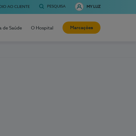
PESQUISA
OIO AO CLIENTE
MY LUZ
Marcações
a de Saúde
O Hospital