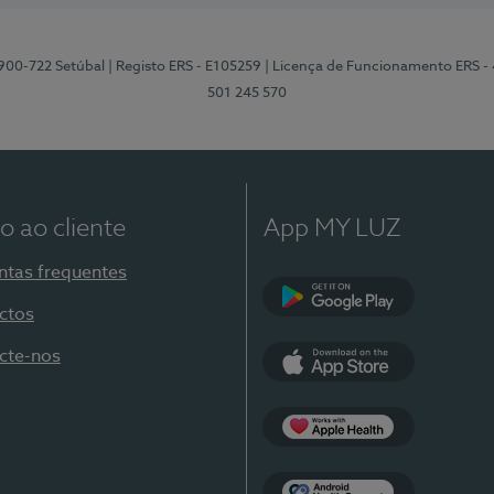
2900-722 Setúbal
| Registo ERS - E105259
| Licença de Funcionamento ERS -
501 245 570
o ao cliente
App MY LUZ
ntas frequentes
ctos
Google Play
cte-nos
App Store
Apple Health