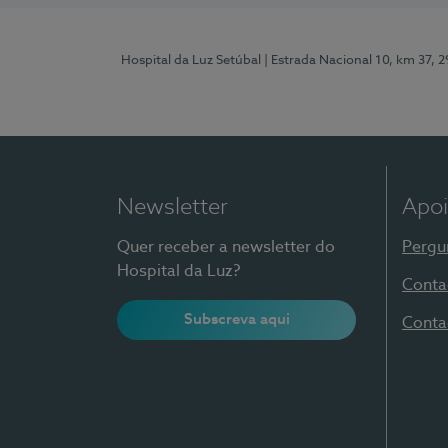
Hospital da Luz Setúbal
| Estrada Nacional 10, km 37, 
Newsletter
Apoi
Quer receber a newsletter do
Pergu
Hospital da Luz?
Conta
Subscreva aqui
Conta