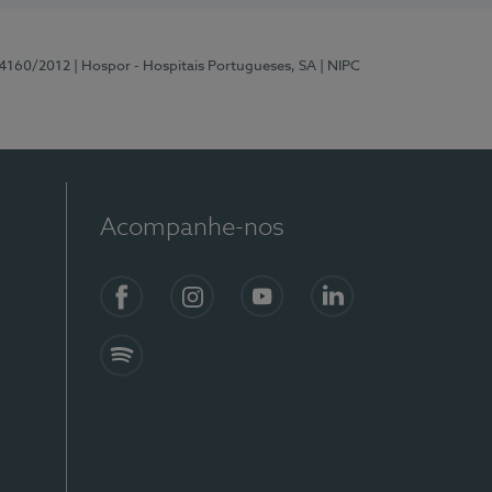
 4160/2012
| Hospor - Hospitais Portugueses, SA
| NIPC
Acompanhe-nos
Facebook
Instagram
YouTube
LinkedIn
Spotify