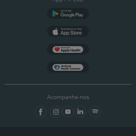
Google Play
App Store
Apple Health
Health Connect
Acompanhe-nos
Facebook
Instagram
YouTube
LinkedIn
Spotify