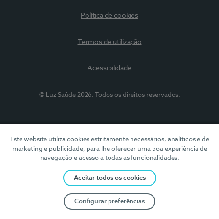
Política de cookies
Termos de utilização
Acessibilidade
© Luz Saúde 2026. Todos os direitos reservados.
Este website utiliza cookies estritamente necessários, analíticos e de
marketing e publicidade, para lhe oferecer uma boa experiência de
navegação e acesso a todas as funcionalidades.
Aceitar todos os cookies
Configurar preferências