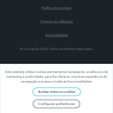
Política de cookies
Termos de utilização
Acessibilidade
© Luz Saúde 2026. Todos os direitos reservados.
Este website utiliza cookies estritamente necessários, analíticos e de
marketing e publicidade, para lhe oferecer uma boa experiência de
navegação e acesso a todas as funcionalidades.
Aceitar todos os cookies
Configurar preferências