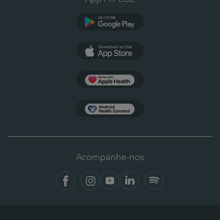
Google Play
App Store
Apple Health
Health Connect
Acompanhe-nos
Facebook
Instagram
YouTube
LinkedIn
Spotify