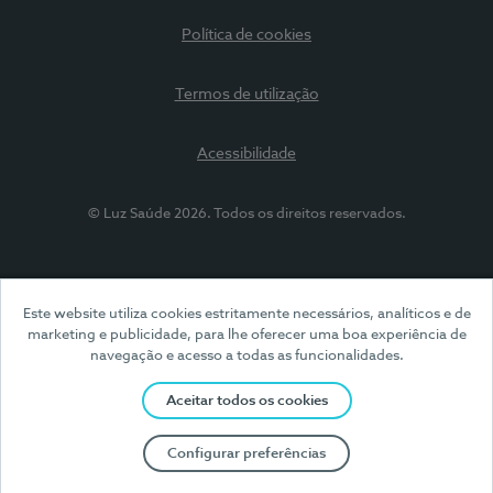
Política de cookies
Termos de utilização
Acessibilidade
© Luz Saúde 2026. Todos os direitos reservados.
Este website utiliza cookies estritamente necessários, analíticos e de
marketing e publicidade, para lhe oferecer uma boa experiência de
navegação e acesso a todas as funcionalidades.
Aceitar todos os cookies
Configurar preferências