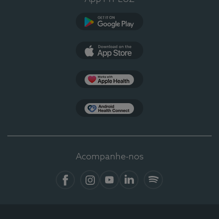
Google Play
App Store
Apple Health
Health Connect
Acompanhe-nos
Facebook
Instagram
YouTube
LinkedIn
Spotify