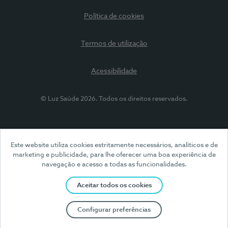
Política de cookies
Termos de utilização
Acessibilidade
© Luz Saúde 2026. Todos os direitos reservados.
Este website utiliza cookies estritamente necessários, analíticos e de
marketing e publicidade, para lhe oferecer uma boa experiência de
navegação e acesso a todas as funcionalidades.
Aceitar todos os cookies
Configurar preferências