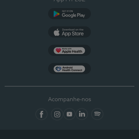
Google Play
App Store
Apple Health
Health Connect
Acompanhe-nos
Facebook
Instagram
YouTube
LinkedIn
Spotify