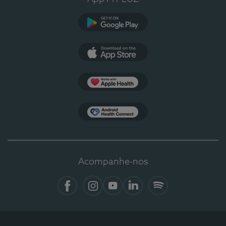
Google Play
App Store
Apple Health
Health Connect
Acompanhe-nos
Facebook
Instagram
YouTube
LinkedIn
Spotify