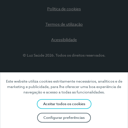
Política de cookies
Termos de utilização
Acessibilidade
© Luz Saúde 2026. Todos os direitos reservados.
Este website utiliza cookies estritamente necessários, analíticos e de
marketing e publicidade, para lhe oferecer uma boa experiência de
navegação e acesso a todas as funcionalidades.
Aceitar todos os cookies
Configurar preferências