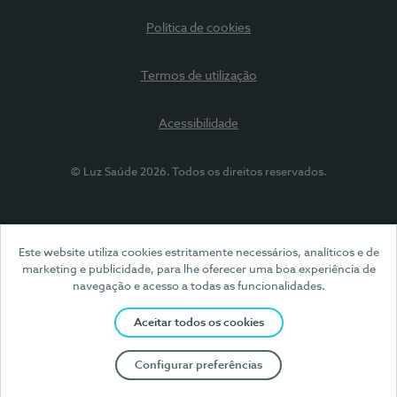
Política de cookies
Termos de utilização
Acessibilidade
© Luz Saúde 2026. Todos os direitos reservados.
Este website utiliza cookies estritamente necessários, analíticos e de
marketing e publicidade, para lhe oferecer uma boa experiência de
navegação e acesso a todas as funcionalidades.
Aceitar todos os cookies
Configurar preferências