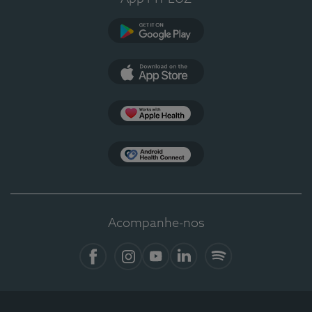
Google Play
App Store
Apple Health
Health Connect
Acompanhe-nos
Facebook
Instagram
YouTube
LinkedIn
Spotify