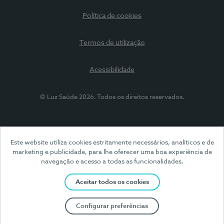
Política de cookies
Termos de utilização
Acessibilidade
© Luz Saúde 2026. Todos os direitos reservados.
Este website utiliza cookies estritamente necessários, analíticos e de
marketing e publicidade, para lhe oferecer uma boa experiência de
navegação e acesso a todas as funcionalidades.
Aceitar todos os cookies
Configurar preferências