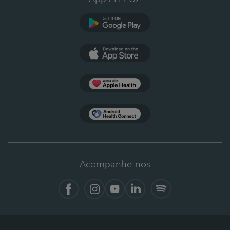
Google Play
App Store
Apple Health
Health Connect
Acompanhe-nos
Facebook
Instagram
YouTube
LinkedIn
Spotify