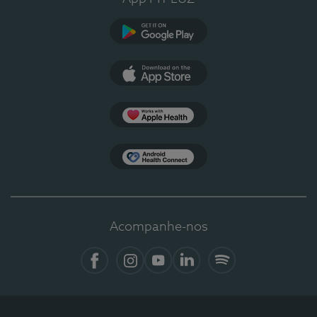
Google Play
App Store
Apple Health
Health Connect
Acompanhe-nos
Facebook
Instagram
YouTube
LinkedIn
Spotify