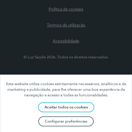
Política de cookies
Termos de utilização
Acessibilidade
© Luz Saúde 2026. Todos os direitos reservados.
Este website utiliza cookies estritamente necessários, analíticos e de
marketing e publicidade, para lhe oferecer uma boa experiência de
navegação e acesso a todas as funcionalidades.
Aceitar todos os cookies
Configurar preferências