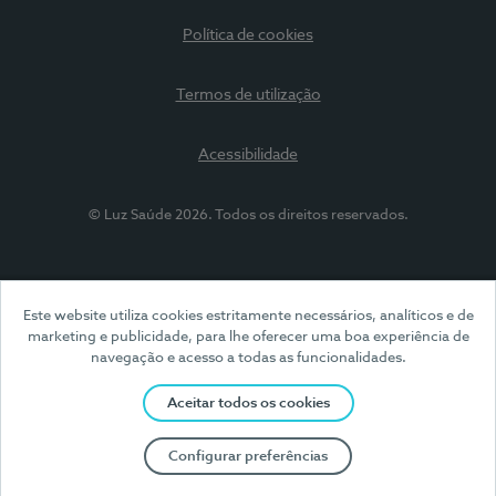
Política de cookies
Termos de utilização
Acessibilidade
© Luz Saúde 2026. Todos os direitos reservados.
Este website utiliza cookies estritamente necessários, analíticos e de
marketing e publicidade, para lhe oferecer uma boa experiência de
navegação e acesso a todas as funcionalidades.
Aceitar todos os cookies
Configurar preferências