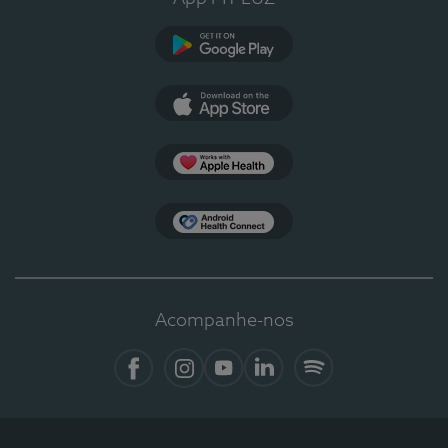
Google Play
App Store
Apple Health
Health Connect
Acompanhe-nos
Facebook
Instagram
YouTube
LinkedIn
Spotify