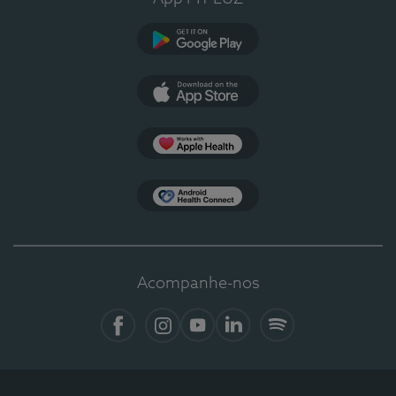
Google Play
App Store
Apple Health
Health Connect
Acompanhe-nos
Facebook
Instagram
YouTube
LinkedIn
Spotify