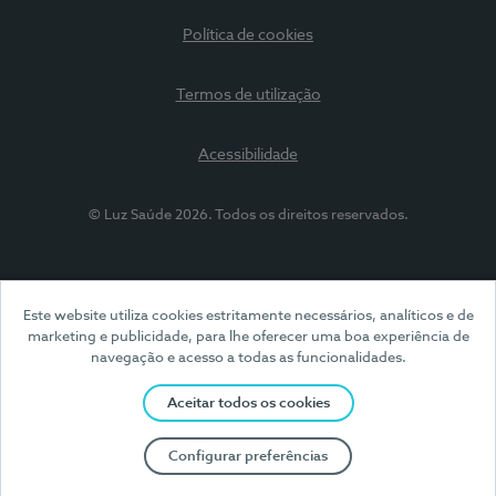
Política de cookies
Termos de utilização
Acessibilidade
© Luz Saúde 2026. Todos os direitos reservados.
Este website utiliza cookies estritamente necessários, analíticos e de
marketing e publicidade, para lhe oferecer uma boa experiência de
navegação e acesso a todas as funcionalidades.
Aceitar todos os cookies
Configurar preferências