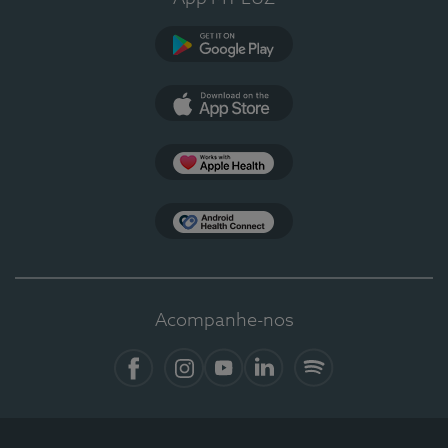
Google Play
App Store
Apple Health
Health Connect
Acompanhe-nos
Facebook
Instagram
YouTube
LinkedIn
Spotify