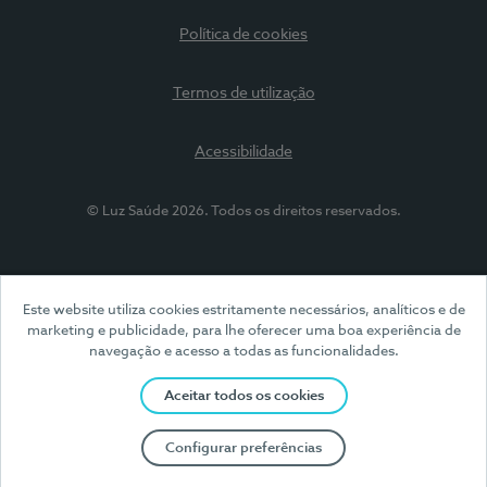
Política de cookies
Termos de utilização
Acessibilidade
© Luz Saúde 2026. Todos os direitos reservados.
Este website utiliza cookies estritamente necessários, analíticos e de
marketing e publicidade, para lhe oferecer uma boa experiência de
navegação e acesso a todas as funcionalidades.
Aceitar todos os cookies
Configurar preferências