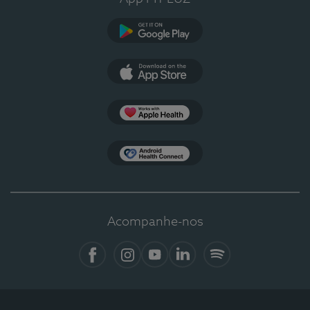
Google Play
App Store
Apple Health
Health Connect
Acompanhe-nos
Facebook
Instagram
YouTube
LinkedIn
Spotify