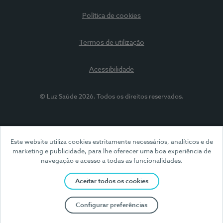
Política de cookies
Termos de utilização
Acessibilidade
© Luz Saúde 2026. Todos os direitos reservados.
Este website utiliza cookies estritamente necessários, analíticos e de
marketing e publicidade, para lhe oferecer uma boa experiência de
navegação e acesso a todas as funcionalidades.
Aceitar todos os cookies
Configurar preferências