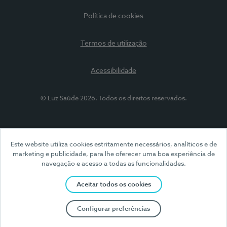
Política de cookies
Termos de utilização
Acessibilidade
© Luz Saúde 2026. Todos os direitos reservados.
Este website utiliza cookies estritamente necessários, analíticos e de
marketing e publicidade, para lhe oferecer uma boa experiência de
navegação e acesso a todas as funcionalidades.
Aceitar todos os cookies
Configurar preferências