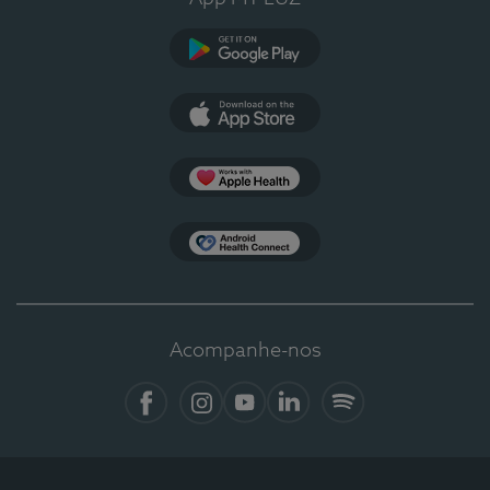
Google Play
App Store
Apple Health
Health Connect
Acompanhe-nos
Facebook
Instagram
YouTube
LinkedIn
Spotify