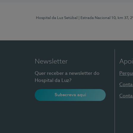
Hospital da Luz Setúbal
| Estrada Nacional 10, km 37, 
Newsletter
Apoi
Quer receber a newsletter do
Pergu
Hospital da Luz?
Conta
Subscreva aqui
Conta