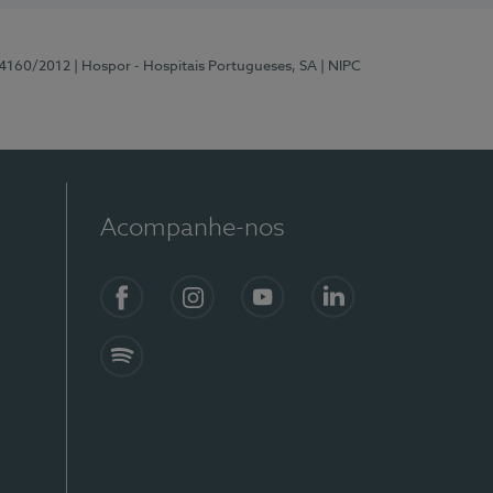
 4160/2012
| Hospor - Hospitais Portugueses, SA
| NIPC
Acompanhe-nos
Facebook
Instagram
YouTube
LinkedIn
Spotify