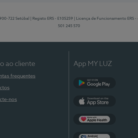
2900-722 Setúbal
| Registo ERS - E105259
| Licença de Funcionamento ERS -
501 245 570
o ao cliente
App MY LUZ
ntas frequentes
ctos
Google Play
cte-nos
App Store
Apple Health