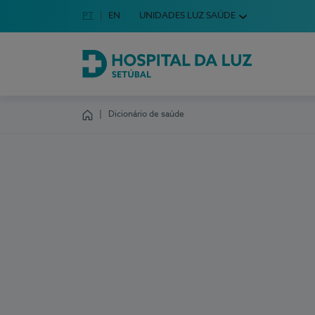
Idioma em Português
PT
English Language
EN
UNIDADES LUZ SAÚDE
Escolha o seu idioma
Hospital da Luz Setúbal
Dicionário de saúde
Homepage