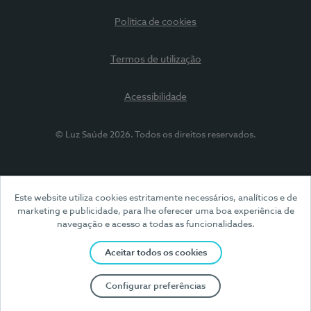
Política de cookies
Termos de utilização
Acessibilidade
© Luz Saúde 2026. Todos os direitos reservados.
Este website utiliza cookies estritamente necessários, analíticos e de
marketing e publicidade, para lhe oferecer uma boa experiência de
navegação e acesso a todas as funcionalidades.
Aceitar todos os cookies
Configurar preferências