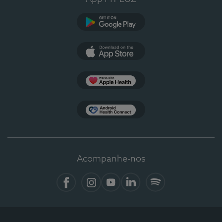
Google Play
App Store
Apple Health
Health Connect
Acompanhe-nos
Facebook
Instagram
YouTube
LinkedIn
Spotify