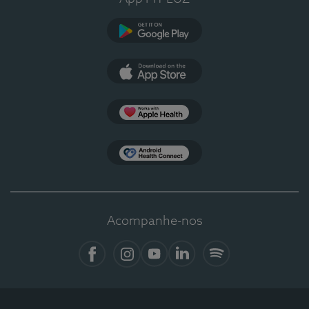
Google Play
App Store
Apple Health
Health Connect
Acompanhe-nos
Facebook
Instagram
YouTube
LinkedIn
Spotify