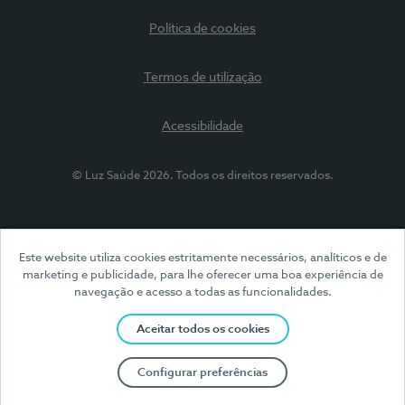
Política de cookies
Termos de utilização
Acessibilidade
© Luz Saúde 2026. Todos os direitos reservados.
Este website utiliza cookies estritamente necessários, analíticos e de
marketing e publicidade, para lhe oferecer uma boa experiência de
navegação e acesso a todas as funcionalidades.
Aceitar todos os cookies
Configurar preferências