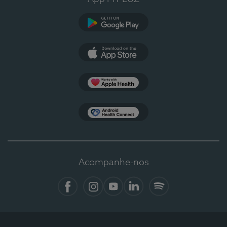
Google Play
App Store
Apple Health
Health Connect
Acompanhe-nos
Facebook
Instagram
YouTube
LinkedIn
Spotify