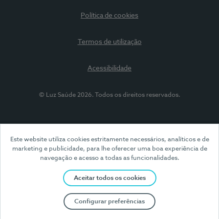
Política de cookies
Termos de utilização
Acessibilidade
© Luz Saúde 2026. Todos os direitos reservados.
Este website utiliza cookies estritamente necessários, analíticos e de
marketing e publicidade, para lhe oferecer uma boa experiência de
navegação e acesso a todas as funcionalidades.
Aceitar todos os cookies
Configurar preferências