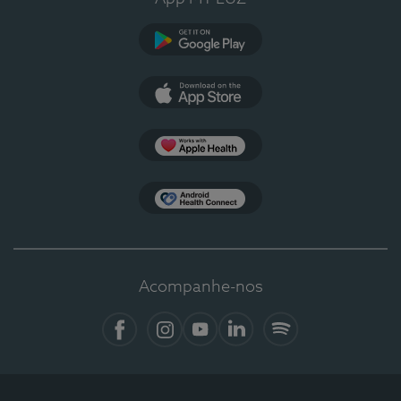
Google Play
App Store
Apple Health
Health Connect
Acompanhe-nos
Facebook
Instagram
YouTube
LinkedIn
Spotify