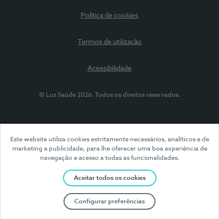
Política de cookies
Termos de utilização
Acessibilidade
© Luz Saúde 2026. Todos os direitos reservados.
Este website utiliza cookies estritamente necessários, analíticos e de
marketing e publicidade, para lhe oferecer uma boa experiência de
navegação e acesso a todas as funcionalidades.
Aceitar todos os cookies
Configurar preferências