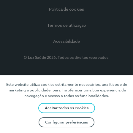
Política de cookies
Termos de utilização
Acessibilidade
© Luz Saúde 2026. Todos os direitos reservados.
Este website utiliza cookies estritamente necessários, analíticos e de
marketing e publicidade, para lhe oferecer uma boa experiência de
navegação e acesso a todas as funcionalidades.
Aceitar todos os cookies
Configurar preferências