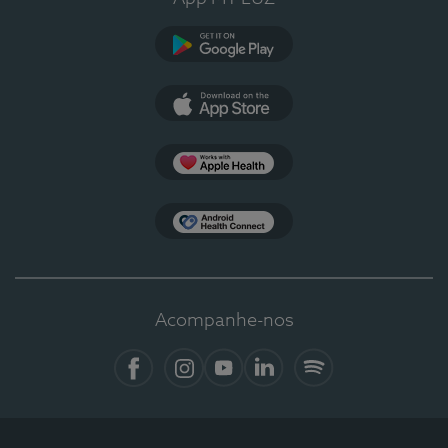
Google Play
App Store
Apple Health
Health Connect
Acompanhe-nos
Facebook
Instagram
YouTube
LinkedIn
Spotify