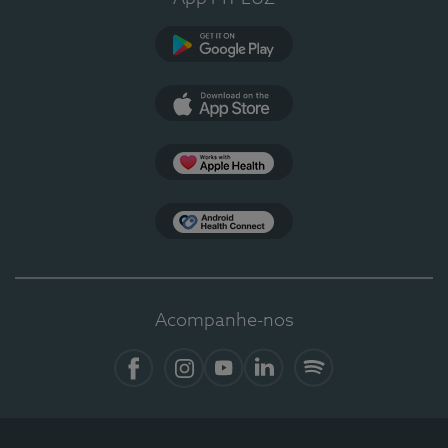
Google Play
App Store
Apple Health
Health Connect
Acompanhe-nos
Facebook
Instagram
YouTube
LinkedIn
Spotify