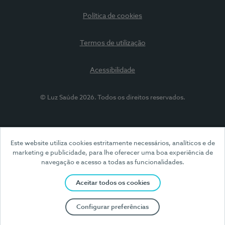
Política de cookies
Termos de utilização
Acessibilidade
© Luz Saúde 2026. Todos os direitos reservados.
Este website utiliza cookies estritamente necessários, analíticos e de
marketing e publicidade, para lhe oferecer uma boa experiência de
navegação e acesso a todas as funcionalidades.
Aceitar todos os cookies
Configurar preferências