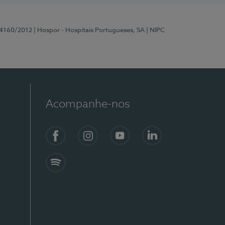
 4160/2012
| Hospor - Hospitais Portugueses, SA
| NIPC
Acompanhe-nos
Facebook
Instagram
YouTube
LinkedIn
Spotify