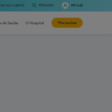
PESQUISA
OIO AO CLIENTE
MY LUZ
Marcações
a de Saúde
O Hospital