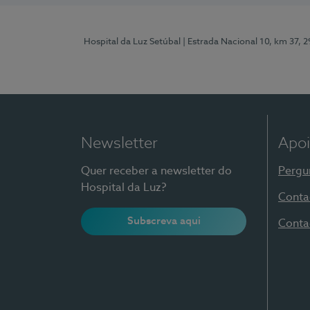
Hospital da Luz Setúbal
| Estrada Nacional 10, km 37, 
Newsletter
Apoi
Quer receber a newsletter do
Pergu
Hospital da Luz?
Conta
Subscreva aqui
Conta