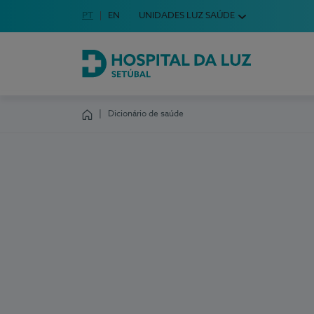
Idioma em Português
PT
English Language
EN
UNIDADES LUZ SAÚDE
Escolha o seu idioma
Hospital da Luz Setúbal
Dicionário de saúde
Homepage