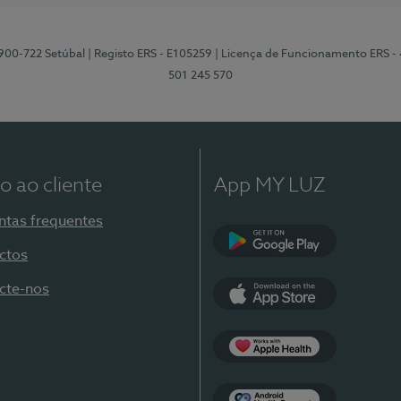
2900-722 Setúbal
| Registo ERS - E105259
| Licença de Funcionamento ERS -
501 245 570
o ao cliente
App MY LUZ
ntas frequentes
ctos
Google Play
cte-nos
App Store
Apple Health