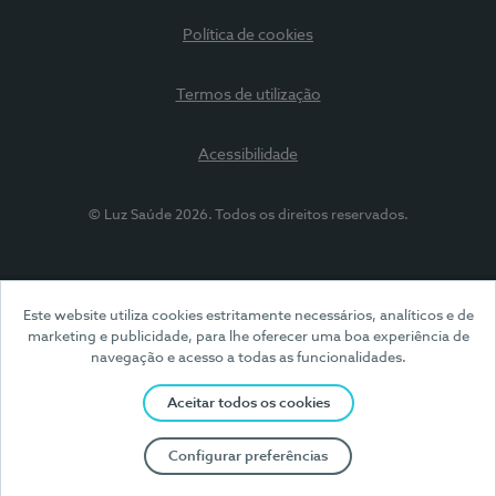
Política de cookies
Termos de utilização
Acessibilidade
© Luz Saúde 2026. Todos os direitos reservados.
Este website utiliza cookies estritamente necessários, analíticos e de
marketing e publicidade, para lhe oferecer uma boa experiência de
navegação e acesso a todas as funcionalidades.
Aceitar todos os cookies
Configurar preferências