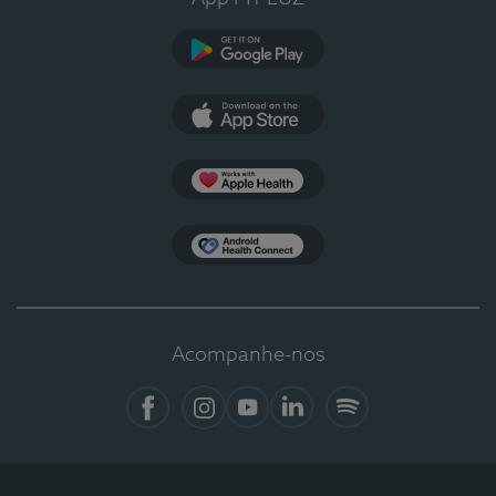
Google Play
App Store
Apple Health
Health Connect
Acompanhe-nos
Facebook
Instagram
YouTube
LinkedIn
Spotify