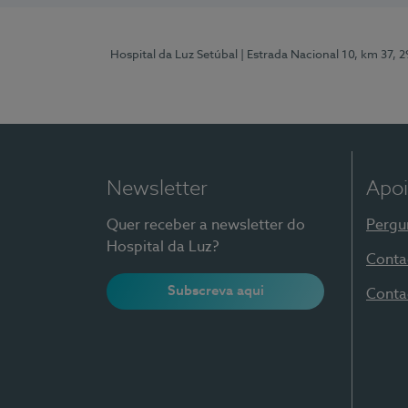
Hospital da Luz Setúbal
| Estrada Nacional 10, km 37, 
Newsletter
Apoi
Quer receber a newsletter do
Pergu
Hospital da Luz?
Conta
Subscreva aqui
Conta