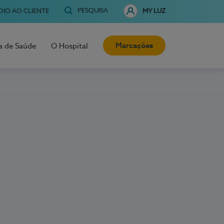
PESQUISA
OIO AO CLIENTE
MY LUZ
Marcações
a de Saúde
O Hospital