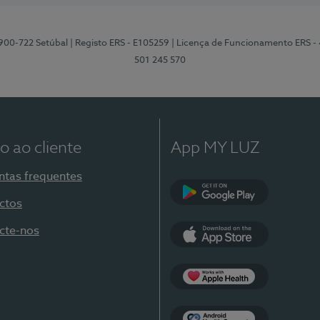
2900-722 Setúbal
| Registo ERS - E105259
| Licença de Funcionamento ERS -
501 245 570
o ao cliente
App MY LUZ
ntas frequentes
ctos
Google Play
cte-nos
App Store
Apple Health