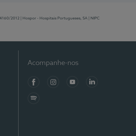
 4160/2012
| Hospor - Hospitais Portugueses, SA
| NIPC
Acompanhe-nos
Facebook
Instagram
YouTube
LinkedIn
Spotify