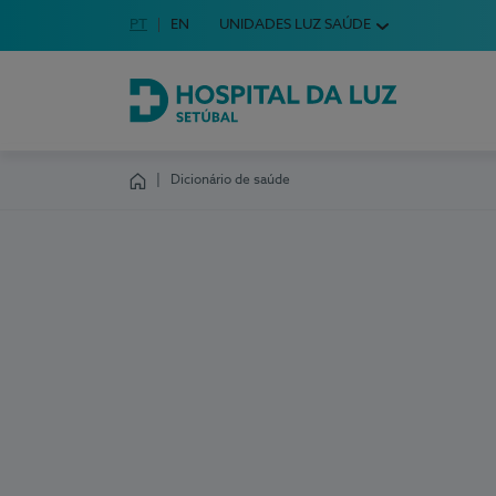
Idioma em Português
PT
English Language
EN
UNIDADES LUZ SAÚDE
Escolha o seu idioma
Hospital da Luz Setúbal
Dicionário de saúde
Homepage