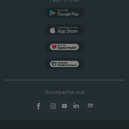
Google Play
App Store
Apple Health
Health Connect
Acompanhe-nos
Facebook
Instagram
YouTube
LinkedIn
Spotify