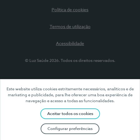
Política de cookies
Termos de utilização
Acessibilidade
© Luz Saúde 2026. Todos os direitos reservados.
Este website utiliza cookies estritamente necessários, analíticos e de
marketing e publicidade, para lhe oferecer uma boa experiência de
navegação e acesso a todas as funcionalidades.
Aceitar todos os cookies
Configurar preferências