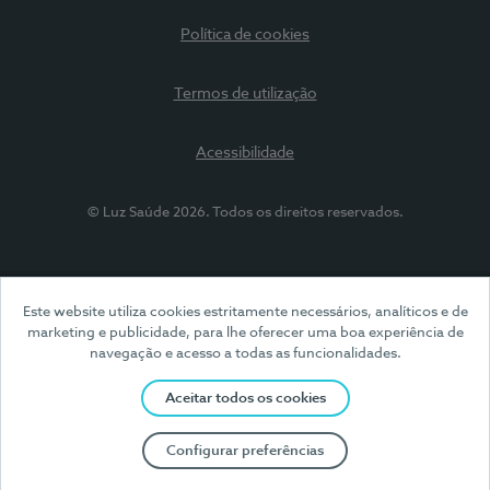
Política de cookies
Termos de utilização
Acessibilidade
© Luz Saúde 2026. Todos os direitos reservados.
Este website utiliza cookies estritamente necessários, analíticos e de
marketing e publicidade, para lhe oferecer uma boa experiência de
navegação e acesso a todas as funcionalidades.
Aceitar todos os cookies
Configurar preferências