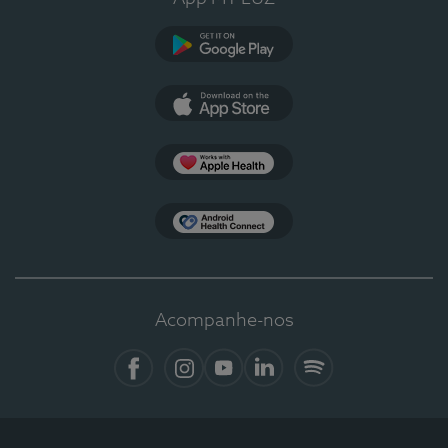
Google Play
App Store
Apple Health
Health Connect
Acompanhe-nos
Facebook
Instagram
YouTube
LinkedIn
Spotify