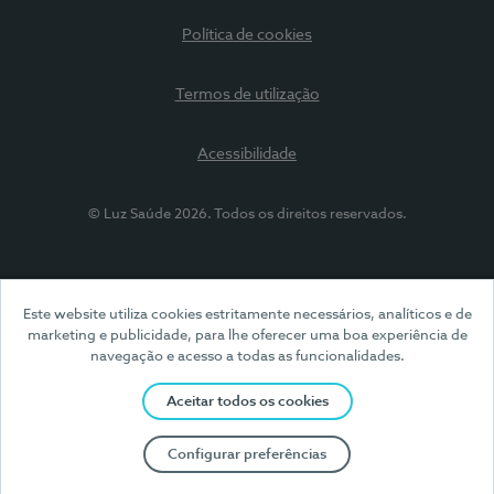
Política de cookies
Termos de utilização
Acessibilidade
© Luz Saúde 2026. Todos os direitos reservados.
Este website utiliza cookies estritamente necessários, analíticos e de
marketing e publicidade, para lhe oferecer uma boa experiência de
navegação e acesso a todas as funcionalidades.
Aceitar todos os cookies
Configurar preferências