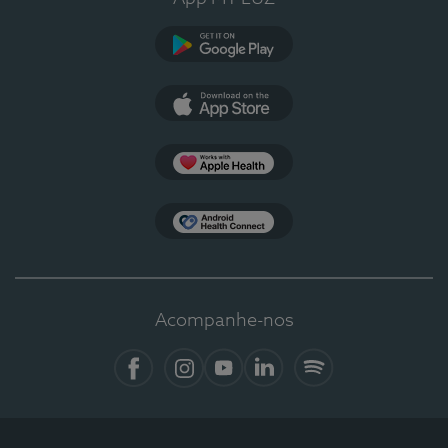
Google Play
App Store
Apple Health
Health Connect
Acompanhe-nos
Facebook
Instagram
YouTube
LinkedIn
Spotify