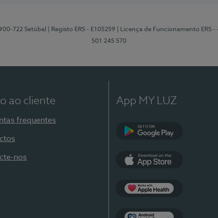
2900-722 Setúbal
| Registo ERS - E105259
| Licença de Funcionamento ERS -
501 245 570
o ao cliente
App MY LUZ
ntas frequentes
ctos
Google Play
cte-nos
App Store
Apple Health