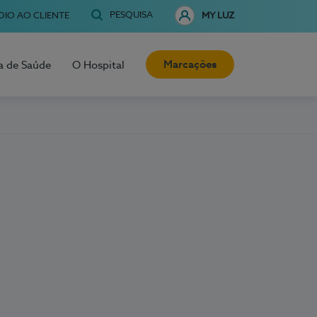
PESQUISA
OIO AO CLIENTE
MY LUZ
Marcações
a de Saúde
O Hospital