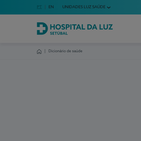
Idioma em Português
PT
English Language
EN
UNIDADES LUZ SAÚDE
Escolha o seu idioma
Hospital da Luz Setúbal
Dicionário de saúde
Homepage