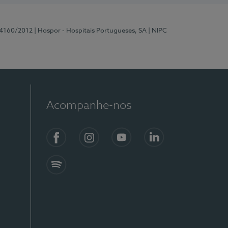
 4160/2012
| Hospor - Hospitais Portugueses, SA
| NIPC
Acompanhe-nos
Facebook
Instagram
YouTube
LinkedIn
Spotify