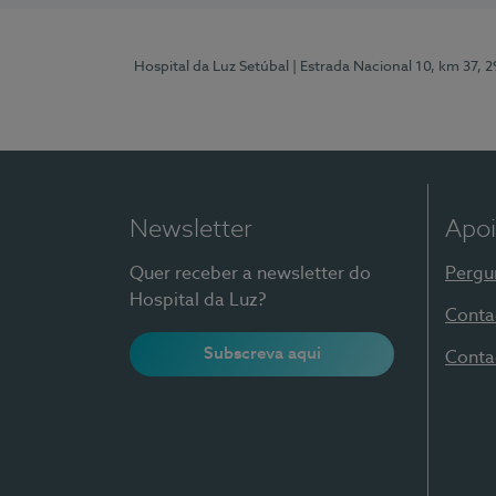
Hospital da Luz Setúbal
| Estrada Nacional 10, km 37, 
Newsletter
Apoi
Quer receber a newsletter do
Pergu
Hospital da Luz?
Conta
Subscreva aqui
Conta