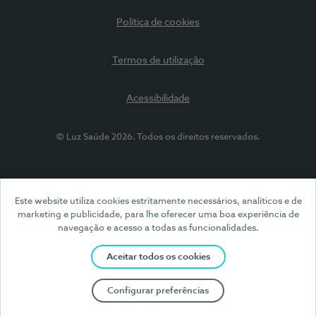
Política de cookies
Termos de utilização
Acessibilidade
© Luz Saúde 2026. Todos os direitos reservados.
Este website utiliza cookies estritamente necessários, analíticos e de
marketing e publicidade, para lhe oferecer uma boa experiência de
navegação e acesso a todas as funcionalidades.
Aceitar todos os cookies
Configurar preferências