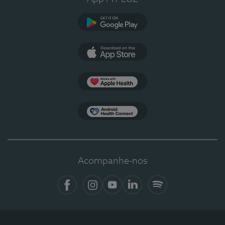
Google Play
App Store
Apple Health
Health Connect
Acompanhe-nos
Facebook
Instagram
YouTube
LinkedIn
Spotify