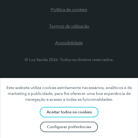
Política de cookies
Termos de utilização
Acessibilidade
© Luz Saúde 2026. Todos os direitos reservados.
Este website utiliza cookies estritamente necessários, analíticos e de
marketing e publicidade, para lhe oferecer uma boa experiência de
navegação e acesso a todas as funcionalidades.
Aceitar todos os cookies
Configurar preferências