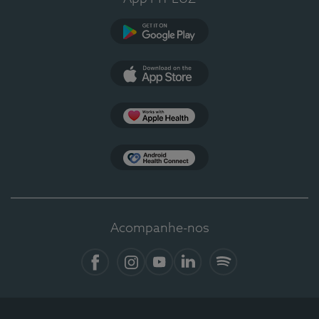
Google Play
App Store
Apple Health
Health Connect
Acompanhe-nos
Facebook
Instagram
YouTube
LinkedIn
Spotify