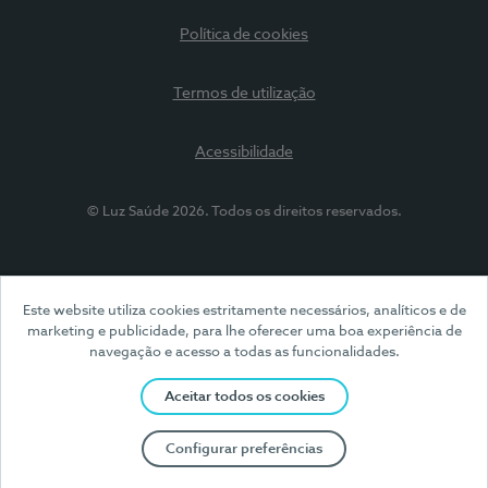
Política de cookies
Termos de utilização
Acessibilidade
© Luz Saúde 2026. Todos os direitos reservados.
Este website utiliza cookies estritamente necessários, analíticos e de
marketing e publicidade, para lhe oferecer uma boa experiência de
navegação e acesso a todas as funcionalidades.
Aceitar todos os cookies
Configurar preferências