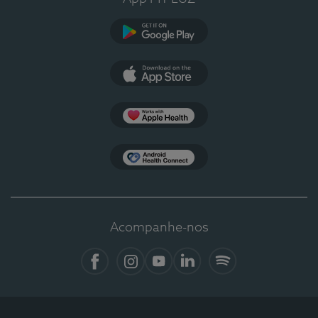
Google Play
App Store
Apple Health
Health Connect
Acompanhe-nos
Facebook
Instagram
YouTube
LinkedIn
Spotify