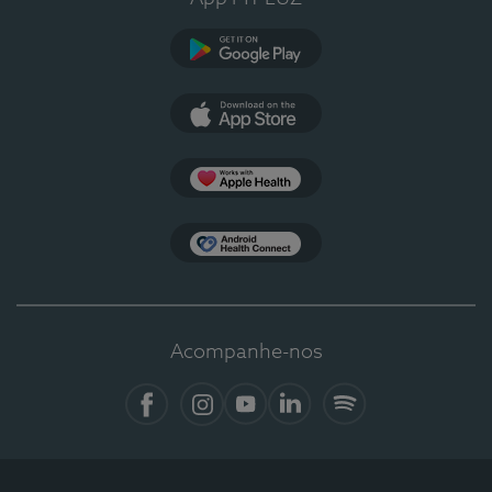
Google Play
App Store
Apple Health
Health Connect
Acompanhe-nos
Facebook
Instagram
YouTube
LinkedIn
Spotify