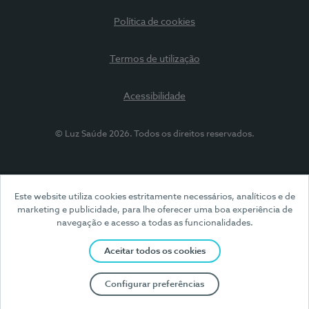
Política de cookies
Termos de utilização
Acessibilidade
© Luz Saúde 2026. Todos os direitos reservados.
Este website utiliza cookies estritamente necessários, analíticos e de
marketing e publicidade, para lhe oferecer uma boa experiência de
navegação e acesso a todas as funcionalidades.
Aceitar todos os cookies
Configurar preferências