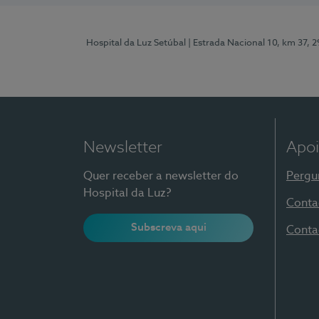
Hospital da Luz Setúbal
| Estrada Nacional 10, km 37, 
Newsletter
Apoi
Quer receber a newsletter do
Pergu
Hospital da Luz?
Conta
Subscreva aqui
Conta