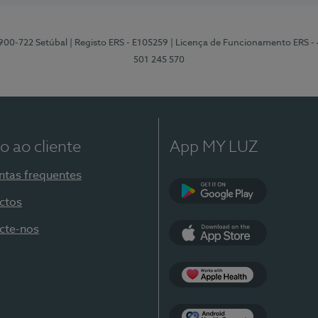
2900-722 Setúbal
| Registo ERS - E105259
| Licença de Funcionamento ERS -
501 245 570
o ao cliente
App MY LUZ
ntas frequentes
ctos
Google Play
cte-nos
App Store
Apple Health