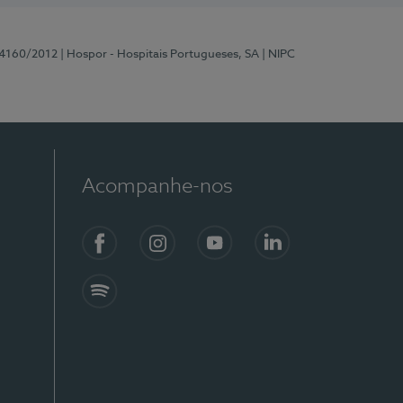
 4160/2012
| Hospor - Hospitais Portugueses, SA
| NIPC
Acompanhe-nos
Facebook
Instagram
YouTube
LinkedIn
Spotify