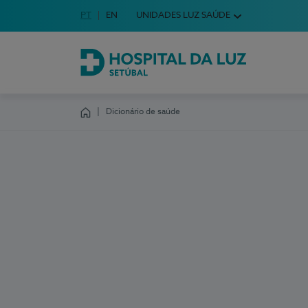
Idioma em Português
PT
English Language
EN
UNIDADES LUZ SAÚDE
Escolha o seu idioma
Hospital da Luz Setúbal
Dicionário de saúde
Homepage