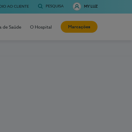
PESQUISA
OIO AO CLIENTE
MY LUZ
Marcações
a de Saúde
O Hospital