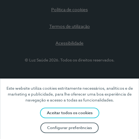
Política de cookies
Termos de utilização
Acessibilidade
© Luz Saúde 2026. Todos os direitos reservados.
Este website utiliza cookies estritamente necessários, analíticos e de
marketing e publicidade, para lhe oferecer uma boa experiência de
navegação e acesso a todas as funcionalidades.
Aceitar todos os cookies
Configurar preferências