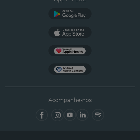
Google Play
App Store
Apple Health
Health Connect
Acompanhe-nos
Facebook
Instagram
YouTube
LinkedIn
Spotify