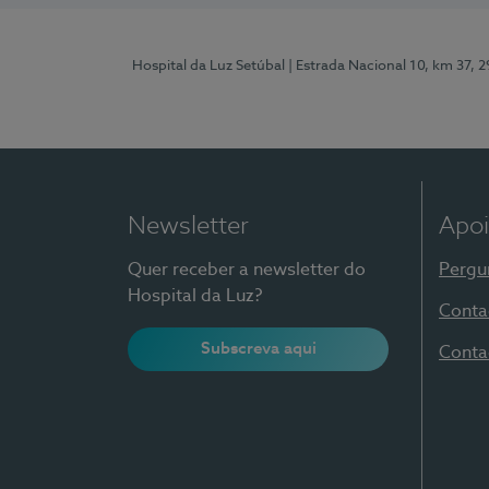
Hospital da Luz Setúbal
| Estrada Nacional 10, km 37, 
Newsletter
Apoi
Quer receber a newsletter do
Pergu
Hospital da Luz?
Conta
Subscreva aqui
Conta