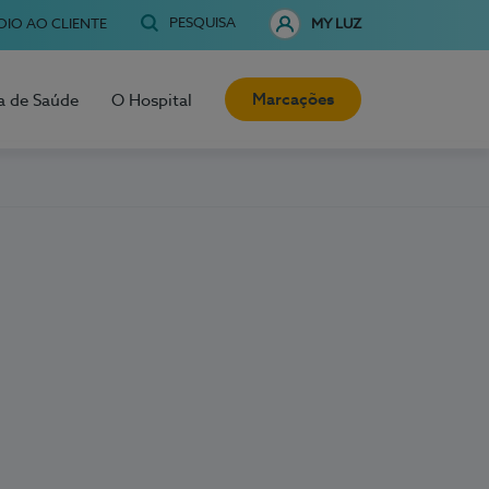
PESQUISA
OIO AO CLIENTE
MY LUZ
Marcações
a de Saúde
O Hospital