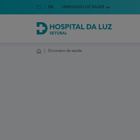
Idioma em Português
PT
English Language
EN
UNIDADES LUZ SAÚDE
Escolha o seu idioma
Hospital da Luz Setúbal
Dicionário de saúde
Homepage