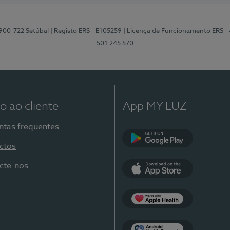
2900-722 Setúbal
| Registo ERS - E105259
| Licença de Funcionamento ERS -
501 245 570
o ao cliente
App MY LUZ
ntas frequentes
ctos
Google Play
cte-nos
App Store
Apple Health