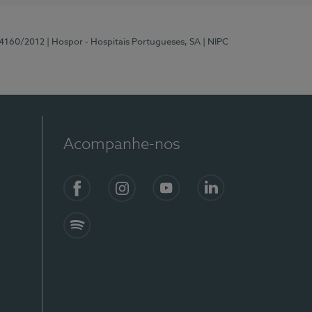
 4160/2012
| Hospor - Hospitais Portugueses, SA
| NIPC
Acompanhe-nos
Facebook
Instagram
YouTube
LinkedIn
Spotify