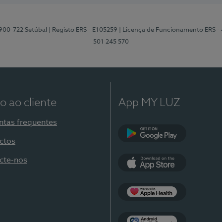
2900-722 Setúbal
| Registo ERS - E105259
| Licença de Funcionamento ERS -
501 245 570
o ao cliente
App MY LUZ
ntas frequentes
ctos
Google Play
cte-nos
App Store
Apple Health