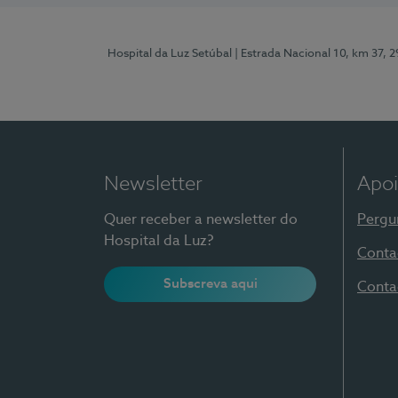
Hospital da Luz Setúbal
| Estrada Nacional 10, km 37, 
Newsletter
Apoi
Quer receber a newsletter do
Pergu
Hospital da Luz?
Conta
Subscreva aqui
Conta