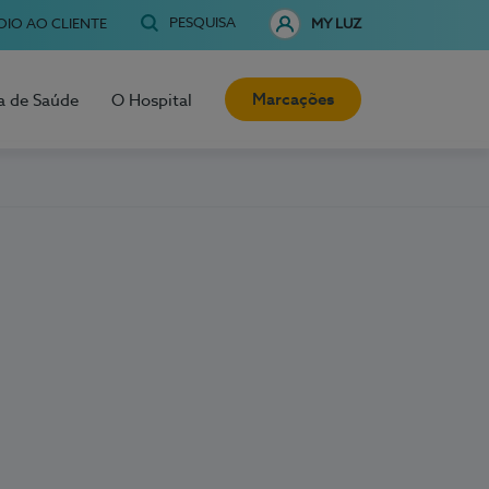
PESQUISA
OIO AO CLIENTE
MY LUZ
Marcações
a de Saúde
O Hospital