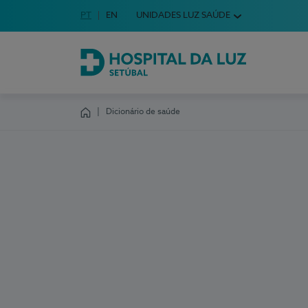
Idioma em Português
PT
English Language
EN
UNIDADES LUZ SAÚDE
Escolha o seu idioma
Hospital da Luz Setúbal
Dicionário de saúde
Homepage