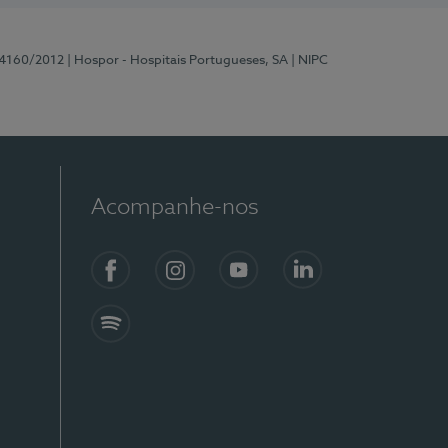
 4160/2012
| Hospor - Hospitais Portugueses, SA
| NIPC
Acompanhe-nos
Facebook
Instagram
YouTube
LinkedIn
Spotify