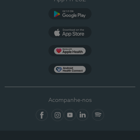
Google Play
App Store
Apple Health
Health Connect
Acompanhe-nos
Facebook
Instagram
YouTube
LinkedIn
Spotify