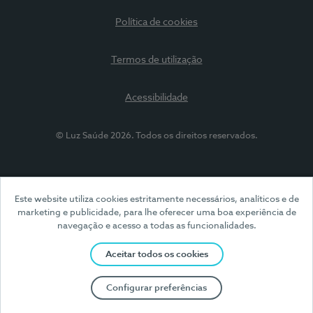
Política de cookies
Termos de utilização
Acessibilidade
© Luz Saúde 2026. Todos os direitos reservados.
Este website utiliza cookies estritamente necessários, analíticos e de
marketing e publicidade, para lhe oferecer uma boa experiência de
navegação e acesso a todas as funcionalidades.
Aceitar todos os cookies
Configurar preferências