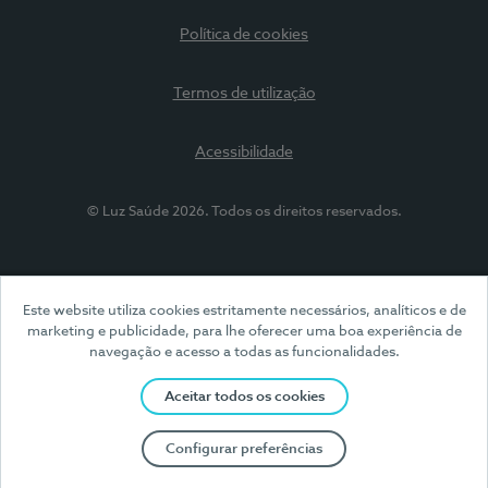
Política de cookies
Termos de utilização
Acessibilidade
© Luz Saúde 2026. Todos os direitos reservados.
Este website utiliza cookies estritamente necessários, analíticos e de
marketing e publicidade, para lhe oferecer uma boa experiência de
navegação e acesso a todas as funcionalidades.
Aceitar todos os cookies
Configurar preferências