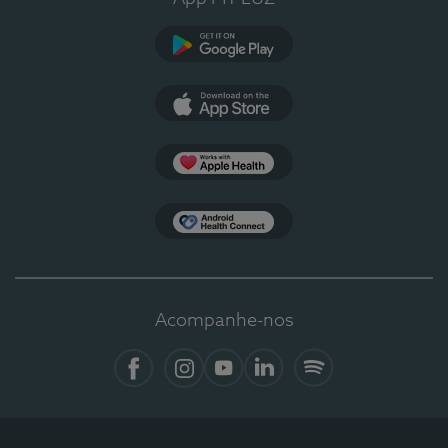
Google Play
App Store
Apple Health
Health Connect
Acompanhe-nos
Facebook
Instagram
YouTube
LinkedIn
Spotify