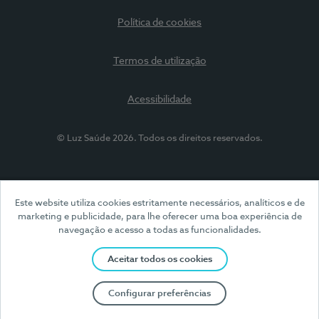
Política de cookies
Termos de utilização
Acessibilidade
© Luz Saúde 2026. Todos os direitos reservados.
Este website utiliza cookies estritamente necessários, analíticos e de
marketing e publicidade, para lhe oferecer uma boa experiência de
navegação e acesso a todas as funcionalidades.
Aceitar todos os cookies
Configurar preferências