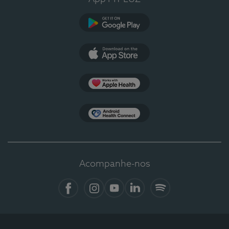
Google Play
App Store
Apple Health
Health Connect
Acompanhe-nos
Facebook
Instagram
YouTube
LinkedIn
Spotify