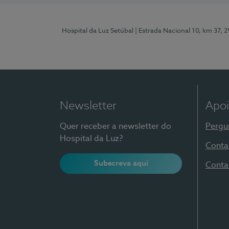
Hospital da Luz Setúbal
| Estrada Nacional 10, km 37, 
Newsletter
Apoi
Quer receber a newsletter do
Pergu
Hospital da Luz?
Conta
Subscreva aqui
Conta