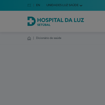
Idioma em Português
PT
English Language
EN
UNIDADES LUZ SAÚDE
Escolha o seu idioma
Hospital da Luz Setúbal
Dicionário de saúde
Homepage