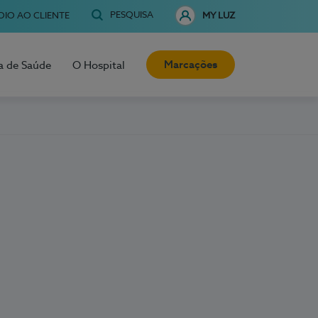
PESQUISA
OIO AO CLIENTE
MY LUZ
Marcações
a de Saúde
O Hospital