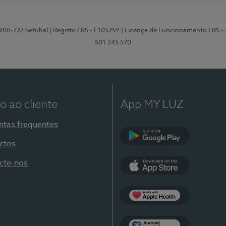
2900-722 Setúbal
| Registo ERS - E105259
| Licença de Funcionamento ERS -
501 245 570
o ao cliente
App MY LUZ
ntas frequentes
ctos
Google Play
cte-nos
App Store
Apple Health