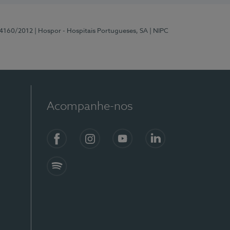
 4160/2012
| Hospor - Hospitais Portugueses, SA
| NIPC
Acompanhe-nos
Facebook
Instagram
YouTube
LinkedIn
Spotify