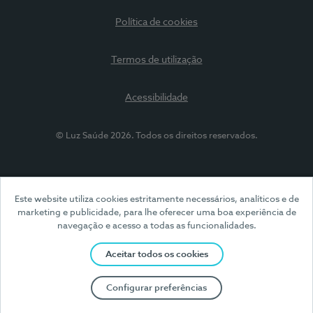
Política de cookies
Termos de utilização
Acessibilidade
© Luz Saúde 2026. Todos os direitos reservados.
Este website utiliza cookies estritamente necessários, analíticos e de
marketing e publicidade, para lhe oferecer uma boa experiência de
navegação e acesso a todas as funcionalidades.
Aceitar todos os cookies
Configurar preferências