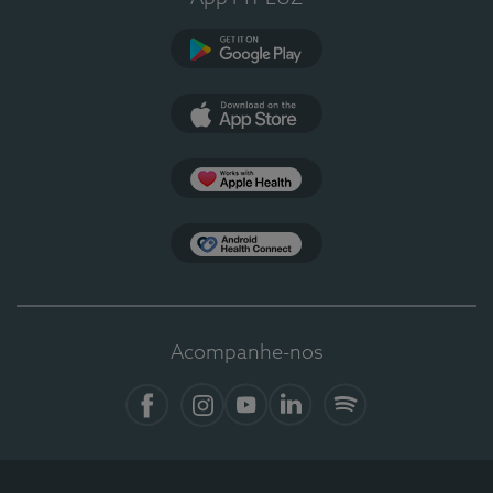
Google Play
App Store
Apple Health
Health Connect
Acompanhe-nos
Facebook
Instagram
YouTube
LinkedIn
Spotify