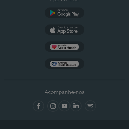
Google Play
App Store
Apple Health
Health Connect
Acompanhe-nos
Facebook
Instagram
YouTube
LinkedIn
Spotify