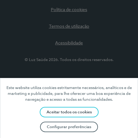
Política de cookies
Termos de utilização
Acessibilidade
© Luz Saúde 2026. Todos os direitos reservados.
Este website utiliza cookies estritamente necessários, analíticos e de
marketing e publicidade, para lhe oferecer uma boa experiência de
navegação e acesso a todas as funcionalidades.
Aceitar todos os cookies
Configurar preferências