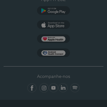
Google Play
App Store
Apple Health
Health Connect
Acompanhe-nos
Facebook
Instagram
YouTube
LinkedIn
Spotify