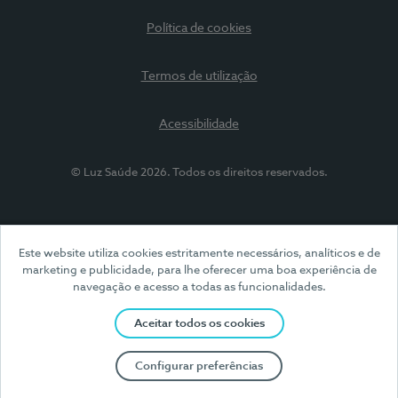
Política de cookies
Termos de utilização
Acessibilidade
© Luz Saúde 2026. Todos os direitos reservados.
Este website utiliza cookies estritamente necessários, analíticos e de
marketing e publicidade, para lhe oferecer uma boa experiência de
navegação e acesso a todas as funcionalidades.
Aceitar todos os cookies
Configurar preferências