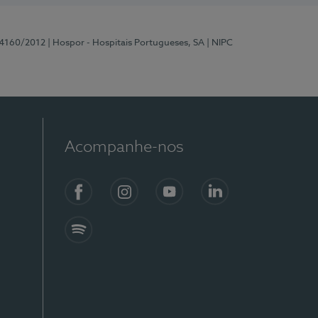
 4160/2012
| Hospor - Hospitais Portugueses, SA
| NIPC
Acompanhe-nos
Facebook
Instagram
YouTube
LinkedIn
Spotify