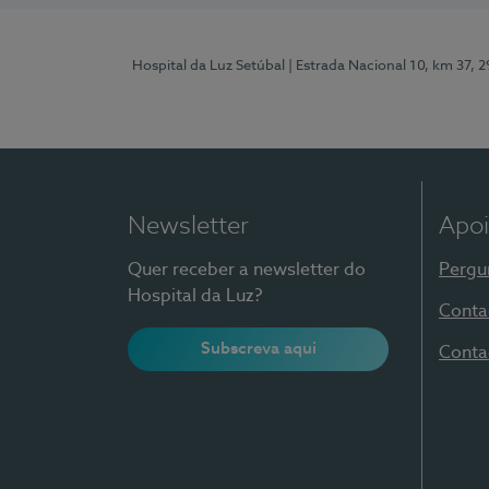
Hospital da Luz Setúbal
| Estrada Nacional 10, km 37, 
Newsletter
Apoi
Quer receber a newsletter do
Pergu
Hospital da Luz?
Conta
Subscreva aqui
Conta