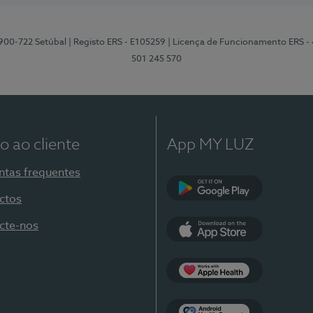
2900-722 Setúbal
| Registo ERS - E105259
| Licença de Funcionamento ERS -
501 245 570
o ao cliente
App MY LUZ
ntas frequentes
ctos
Google Play
cte-nos
App Store
Apple Health