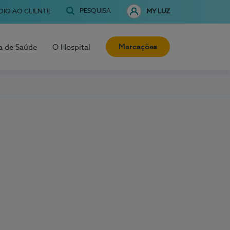
PESQUISA
OIO AO CLIENTE
MY LUZ
Marcações
a de Saúde
O Hospital