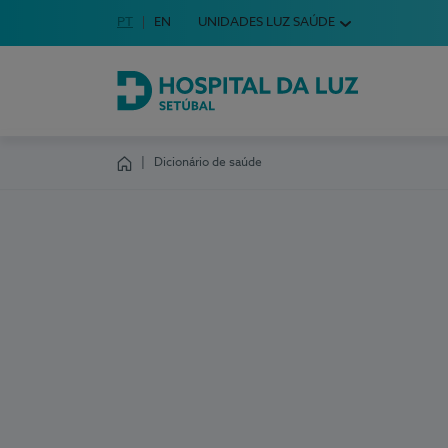
Idioma em Português
PT
English Language
EN
UNIDADES LUZ SAÚDE
Escolha o seu idioma
Hospital da Luz Setúbal
Dicionário de saúde
Homepage