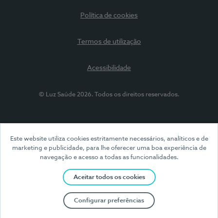
Política de cookies
Termos de utilização
Acessibilidade
© Luz Saúde 2026. Todos os direitos reservados.
Este website utiliza cookies estritamente necessários, analíticos e de
marketing e publicidade, para lhe oferecer uma boa experiência de
navegação e acesso a todas as funcionalidades.
Aceitar todos os cookies
Configurar preferências