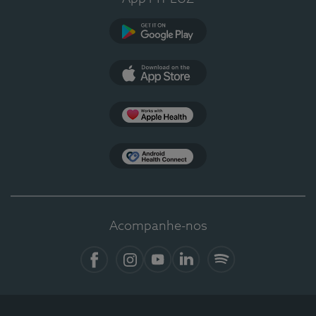
Google Play
App Store
Apple Health
Health Connect
Acompanhe-nos
Facebook
Instagram
YouTube
LinkedIn
Spotify