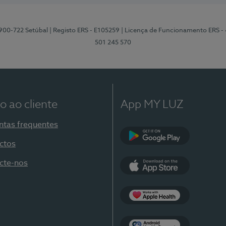
2900-722 Setúbal
| Registo ERS - E105259
| Licença de Funcionamento ERS -
501 245 570
o ao cliente
App MY LUZ
ntas frequentes
ctos
Google Play
cte-nos
App Store
Apple Health