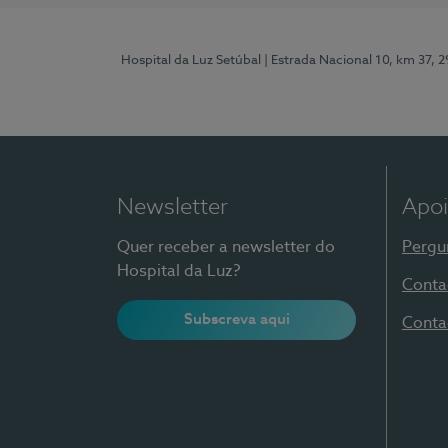
Hospital da Luz Setúbal
| Estrada Nacional 10, km 37, 
Newsletter
Apoi
Quer receber a newsletter do
Pergu
Hospital da Luz?
Conta
Subscreva aqui
Conta