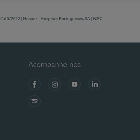
 4160/2012
| Hospor - Hospitais Portugueses, SA
| NIPC
Acompanhe-nos
Facebook
Instagram
YouTube
LinkedIn
Spotify