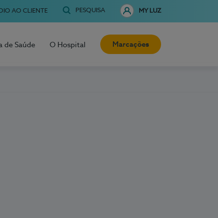
PESQUISA
OIO AO CLIENTE
MY LUZ
Marcações
a de Saúde
O Hospital