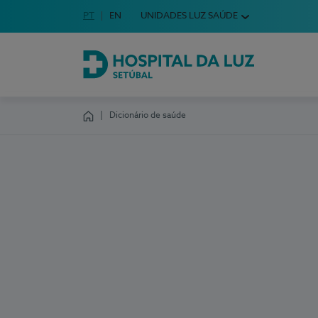
Idioma em Português
PT
English Language
EN
UNIDADES LUZ SAÚDE
Escolha o seu idioma
Hospital da Luz Setúbal
Dicionário de saúde
Homepage