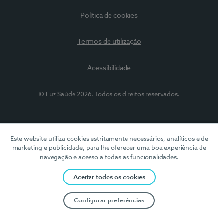
Política de cookies
Termos de utilização
Acessibilidade
© Luz Saúde 2026. Todos os direitos reservados.
Este website utiliza cookies estritamente necessários, analíticos e de
marketing e publicidade, para lhe oferecer uma boa experiência de
navegação e acesso a todas as funcionalidades.
Aceitar todos os cookies
Configurar preferências