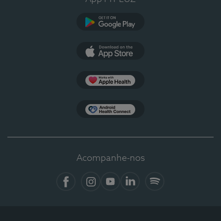
Google Play
App Store
Apple Health
Health Connect
Acompanhe-nos
Facebook
Instagram
YouTube
LinkedIn
Spotify