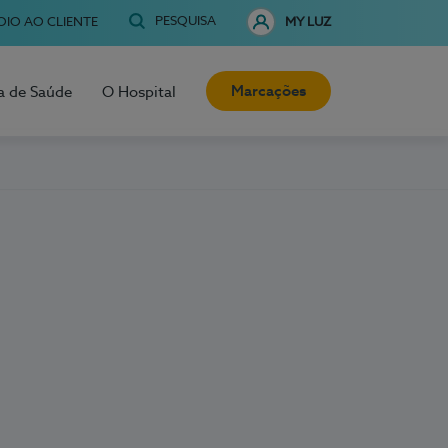
PESQUISA
OIO AO CLIENTE
MY LUZ
Marcações
a de Saúde
O Hospital