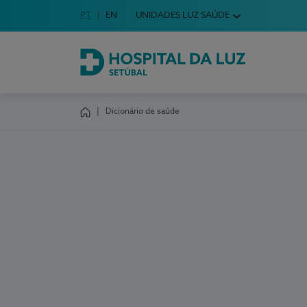
Idioma em Português
PT
English Language
EN
UNIDADES LUZ SAÚDE
Escolha o seu idioma
Hospital da Luz Setúbal
Dicionário de saúde
Homepage