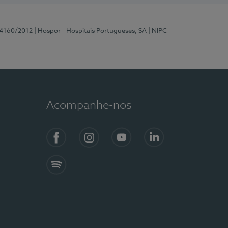
 4160/2012
| Hospor - Hospitais Portugueses, SA
| NIPC
Acompanhe-nos
Facebook
Instagram
YouTube
LinkedIn
Spotify