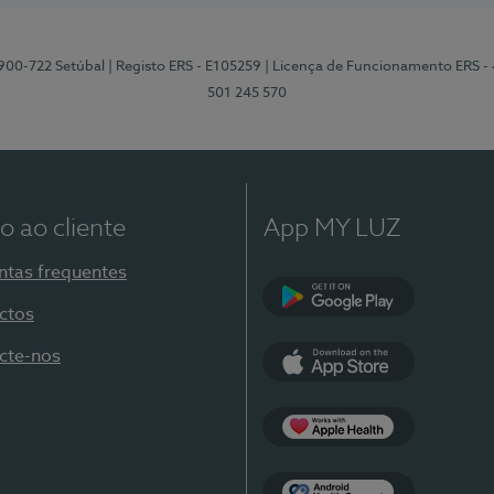
2900-722 Setúbal
| Registo ERS - E105259
| Licença de Funcionamento ERS -
501 245 570
o ao cliente
App MY LUZ
ntas frequentes
ctos
Google Play
cte-nos
App Store
Apple Health