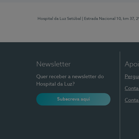
Hospital da Luz Setúbal
| Estrada Nacional 10, km 37, 
Newsletter
Apoi
Quer receber a newsletter do
Pergu
Hospital da Luz?
Conta
Subscreva aqui
Conta